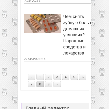
7 мая 2015 г.
Чем снять
зубную боль в
домашних
условиях?
Народные
средства и
лекарства
27 апреля 2015 г.
«
1
2
3
4
5
6
7
8
9
»
Главный редактор