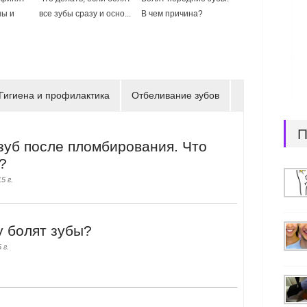
ны и
все зубы сразу и осно...
В чем причина?
Гигиена и профилактика
Отбеливание зубов
П
зуб после пломбирования. Что
?
5 г.
 болят зубы?
 г.