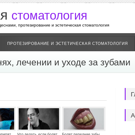
ая
стоматология
 деснами, протезирование и эстетическая стоматология
ПРОТЕЗИРОВАНИЕ И ЭСТЕТИЧЕСКАЯ СТОМАТОЛОГИЯ
нях, лечении и уходе за зубами
Г
А
крипят
Что делать, если болят
Болят передние зубы.