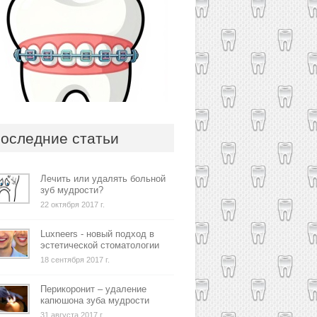
оследние статьи
Лечить или удалять больной
зуб мудрости?
22 октября 2017 г.
Luxneers - новый подход в
эстетической стоматологии
18 сентября 2017 г.
Перикоронит – удаление
капюшона зуба мудрости
31 августа 2017 г.