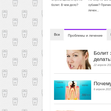
болит. В чем дело?
зубами? Причи
лечен...
Все
Проблемы и лечение
Болит 
делать
22 апреля 201
Почему
6 апреля 2015