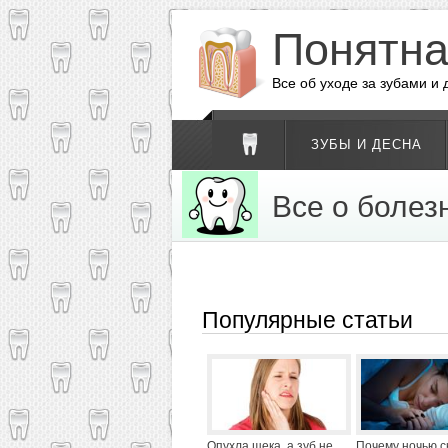
Понятн
Все об уходе за зубами и
ЗУБЫ И ДЕСНА
Все о болез
Популярные статьи
Опухла щека, а зуб не
Почему ночью с