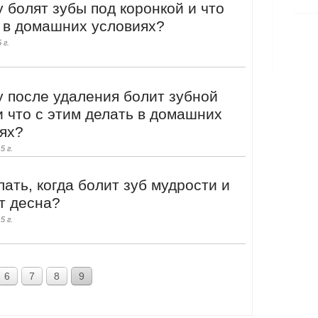
 болят зубы под коронкой и что
 в домашних условиях?
 г.
 после удаления болит зубной
и что с этим делать в домашних
ях?
5 г.
лать, когда болит зуб мудрости и
т десна?
5 г.
6
7
8
9