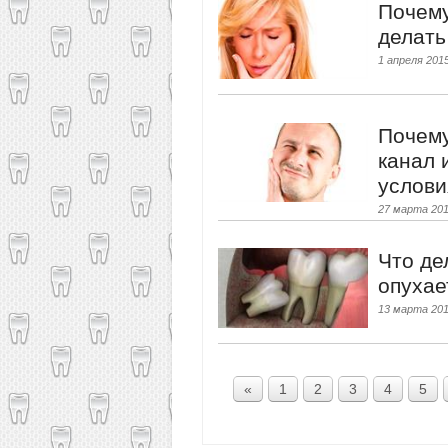
Почему
делать
1 апреля 2015
Почему
канал 
услови
27 марта 201
Что де
опухае
13 марта 201
«
1
2
3
4
5