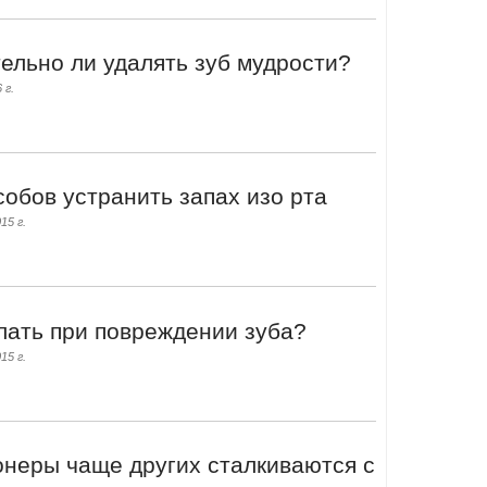
ельно ли удалять зуб мудрости?
 г.
собов устранить запах изо рта
15 г.
лать при повреждении зуба?
15 г.
неры чаще других сталкиваются с