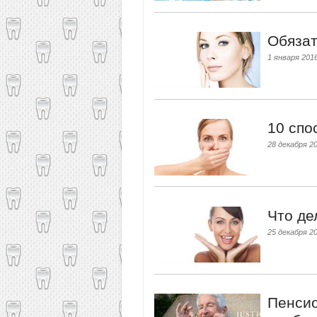
Обязат
1 января 2016
10 спо
28 декабря 20
Что де
25 декабря 20
Пенсио