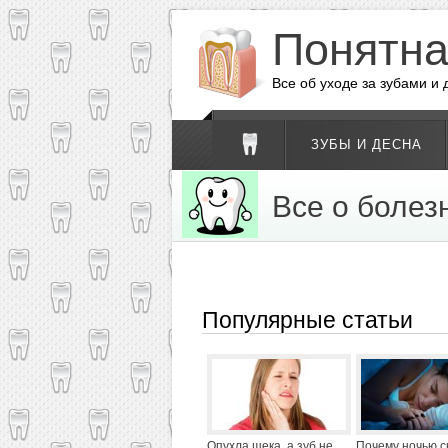
Понятн
Все об уходе за зубами и
ЗУБЫ И ДЕСНА
Все о болез
Популярные статьи
Опухла щека, а зуб не
Почему ночью с