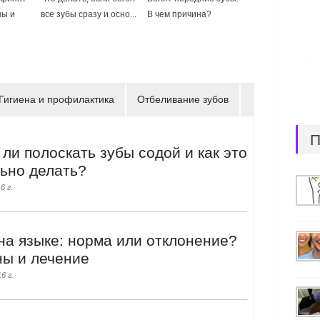
ны и
все зубы сразу и осно...
В чем причина?
Гигиена и профилактика
Отбеливание зубов
П
ли полоскать зубы содой и как это
ьно делать?
6 г.
на языке: норма или отклонение?
ы и лечение
6 г.