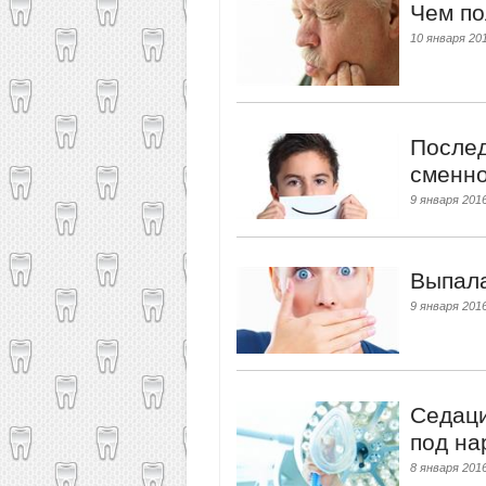
Чем по
10 января 201
Послед
сменно
9 января 2016
Выпала
9 января 2016
Cедаци
под на
8 января 2016