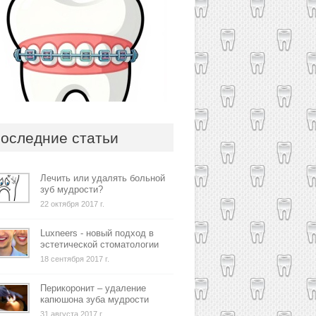
оследние статьи
Лечить или удалять больной
зуб мудрости?
22 октября 2017 г.
Luxneers - новый подход в
эстетической стоматологии
18 сентября 2017 г.
Перикоронит – удаление
капюшона зуба мудрости
31 августа 2017 г.