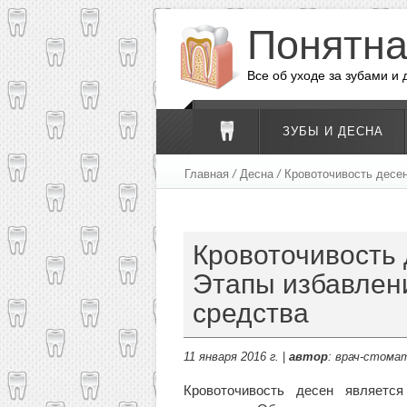
Понятн
Все об уходе за зубами и
ЗУБЫ И ДЕСНА
Главная
/
Десна
/
Кровоточивость десен
Кровоточивость 
Этапы избавлени
средства
11 января 2016 г.
|
автор
: врач-стомат
Кровоточивость десен является