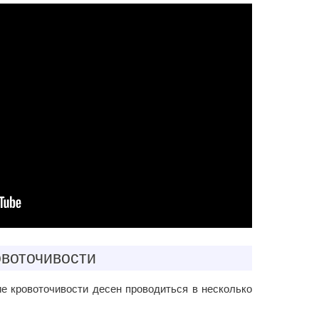
овоточивости
е кровоточивости десен проводиться в несколько