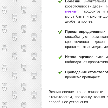
Болезни
. Значительная
кровоточивости десен. Н
гингивит
, пародонтоз и 
могут быть и многие др
диабет и прочее.
Прием определенных 
способствуют разжиже
кровоточивость десен
принятия таких медикаме
Неполноценное питани
наблюдаться кровоточиво
Проведение стоматолог
проблема пропадает.
Возникновение кровоточивост
стоматологом, поскольку только
способы ее устранения.