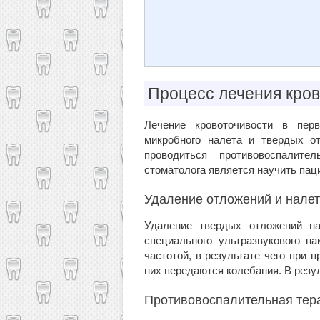
Процесс лечения кров
Лечение кровоточивости в пер
микробного налета и твердых о
проводиться противовоспалите
стоматолога является научить пац
Удаление отложений и нале
Удаление твердых отложений на
специального ультразвукового на
частотой, в результате чего при 
них передаются колебания. В резу
Противовоспалительная тер