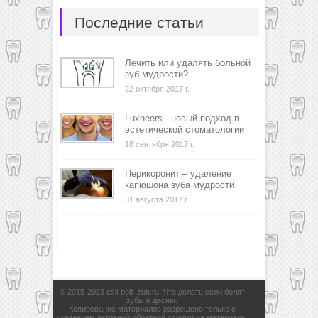
Последние статьи
Лечить или удалять больной
зуб мудрости?
22 октября 2017 г.
Luxneers - новый подход в
эстетической стоматологии
18 сентября 2017 г.
Перикоронит – удаление
капюшона зуба мудрости
31 августа 2017 г.
© 2015-2023 esli-bolit-zub.ru. Что делать если болят
зубы и десны.
Копирование материалов разрешено только с
указанием активной обратной ссылки на материалы